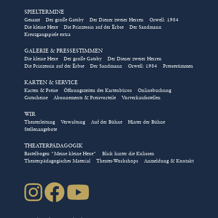
SPIELTERMINE
Eintrittskarten für Gruppen
Gesamt
Der große Gatsby
Der Diener zweier Herren
Orwell: 1984
Die kleine Hexe
Die Prinzessin auf der Erbse
Der Sandmann
und Schulklassen, Tickets für
Kreuzgangspiele extra
Rollstuhlplätze, die Kombi-
GALERIE & PRESSESTIMMEN
Karte für das Kindertheater
Die kleine Hexe
Der große Gatsby
Der Diener zweier Herren
Die Prinzessin auf der Erbse
Der Sandmann
Orwell: 1984
Pressestimmen
und das Nimm-2-Abo für die
Abendstücke im Kreuzgang
KARTEN & SERVICE
Karten & Preise
Öffnungszeiten des Kartenbüros
Onlinebuchung
können ausschließlich über
Gutscheine
Abonnements & Preisvorteile
Vorverkaufsstellen
das Kulturbüro direkt
WIR
gebucht werden!
Theaterleitung
Verwaltung
Auf der Bühne
Hinter der Bühne
Stellenangebote
/// Bestellung direkt über das Kulturbüro
THEATERPÄDAGOGIK
Bastelbogen "Meine kleine Hexe"
Blick hinter die Kulissen
Natürlich können Sie auch über
Theaterpädagogisches Material
Theater-Workshops
Anmeldung & Kontakt
karten(at)kreuzgangspiele.de
oder die Telefonnummer
09852-90444 über das Kulturbüro direkt buchen.
Das Kartenbüro wählt für Sie die besten freien Plätze in
der gewählten Kategorie und sendet Ihnen die
Eintrittskarten kostenfrei zu. Es gelten die
Geschäftsbedingungen der Kreuzgangspiele.