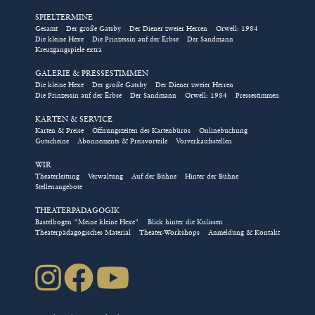
SPIELTERMINE
Eintrittskarten für Gruppen
Gesamt
Der große Gatsby
Der Diener zweier Herren
Orwell: 1984
Die kleine Hexe
Die Prinzessin auf der Erbse
Der Sandmann
und Schulklassen, Tickets für
Kreuzgangspiele extra
Rollstuhlplätze, die Kombi-
GALERIE & PRESSESTIMMEN
Karte für das Kindertheater
Die kleine Hexe
Der große Gatsby
Der Diener zweier Herren
Die Prinzessin auf der Erbse
Der Sandmann
Orwell: 1984
Pressestimmen
und das Nimm-2-Abo für die
Abendstücke im Kreuzgang
KARTEN & SERVICE
Karten & Preise
Öffnungszeiten des Kartenbüros
Onlinebuchung
können ausschließlich über
Gutscheine
Abonnements & Preisvorteile
Vorverkaufsstellen
das Kulturbüro direkt
WIR
gebucht werden!
Theaterleitung
Verwaltung
Auf der Bühne
Hinter der Bühne
Stellenangebote
/// Bestellung direkt über das Kulturbüro
THEATERPÄDAGOGIK
Bastelbogen "Meine kleine Hexe"
Blick hinter die Kulissen
Natürlich können Sie auch über
Theaterpädagogisches Material
Theater-Workshops
Anmeldung & Kontakt
karten(at)kreuzgangspiele.de
oder die Telefonnummer
09852-90444 über das Kulturbüro direkt buchen.
Das Kartenbüro wählt für Sie die besten freien Plätze in
der gewählten Kategorie und sendet Ihnen die
Eintrittskarten kostenfrei zu. Es gelten die
Geschäftsbedingungen der Kreuzgangspiele.