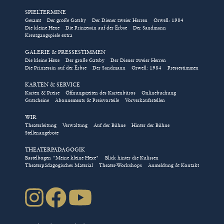
SPIELTERMINE
Eintrittskarten für Gruppen
Gesamt
Der große Gatsby
Der Diener zweier Herren
Orwell: 1984
Die kleine Hexe
Die Prinzessin auf der Erbse
Der Sandmann
und Schulklassen, Tickets für
Kreuzgangspiele extra
Rollstuhlplätze, die Kombi-
GALERIE & PRESSESTIMMEN
Karte für das Kindertheater
Die kleine Hexe
Der große Gatsby
Der Diener zweier Herren
Die Prinzessin auf der Erbse
Der Sandmann
Orwell: 1984
Pressestimmen
und das Nimm-2-Abo für die
Abendstücke im Kreuzgang
KARTEN & SERVICE
Karten & Preise
Öffnungszeiten des Kartenbüros
Onlinebuchung
können ausschließlich über
Gutscheine
Abonnements & Preisvorteile
Vorverkaufsstellen
das Kulturbüro direkt
WIR
gebucht werden!
Theaterleitung
Verwaltung
Auf der Bühne
Hinter der Bühne
Stellenangebote
/// Bestellung direkt über das Kulturbüro
THEATERPÄDAGOGIK
Bastelbogen "Meine kleine Hexe"
Blick hinter die Kulissen
Natürlich können Sie auch über
Theaterpädagogisches Material
Theater-Workshops
Anmeldung & Kontakt
karten(at)kreuzgangspiele.de
oder die Telefonnummer
09852-90444 über das Kulturbüro direkt buchen.
Das Kartenbüro wählt für Sie die besten freien Plätze in
der gewählten Kategorie und sendet Ihnen die
Eintrittskarten kostenfrei zu. Es gelten die
Geschäftsbedingungen der Kreuzgangspiele.