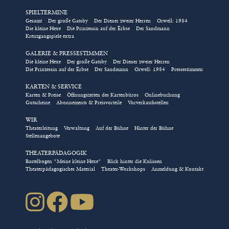
SPIELTERMINE
Eintrittskarten für Gruppen
Gesamt
Der große Gatsby
Der Diener zweier Herren
Orwell: 1984
Die kleine Hexe
Die Prinzessin auf der Erbse
Der Sandmann
und Schulklassen, Tickets für
Kreuzgangspiele extra
Rollstuhlplätze, die Kombi-
GALERIE & PRESSESTIMMEN
Karte für das Kindertheater
Die kleine Hexe
Der große Gatsby
Der Diener zweier Herren
Die Prinzessin auf der Erbse
Der Sandmann
Orwell: 1984
Pressestimmen
und das Nimm-2-Abo für die
Abendstücke im Kreuzgang
KARTEN & SERVICE
Karten & Preise
Öffnungszeiten des Kartenbüros
Onlinebuchung
können ausschließlich über
Gutscheine
Abonnements & Preisvorteile
Vorverkaufsstellen
das Kulturbüro direkt
WIR
gebucht werden!
Theaterleitung
Verwaltung
Auf der Bühne
Hinter der Bühne
Stellenangebote
/// Bestellung direkt über das Kulturbüro
THEATERPÄDAGOGIK
Bastelbogen "Meine kleine Hexe"
Blick hinter die Kulissen
Natürlich können Sie auch über
Theaterpädagogisches Material
Theater-Workshops
Anmeldung & Kontakt
karten(at)kreuzgangspiele.de
oder die Telefonnummer
09852-90444 über das Kulturbüro direkt buchen.
Das Kartenbüro wählt für Sie die besten freien Plätze in
der gewählten Kategorie und sendet Ihnen die
Eintrittskarten kostenfrei zu. Es gelten die
Geschäftsbedingungen der Kreuzgangspiele.