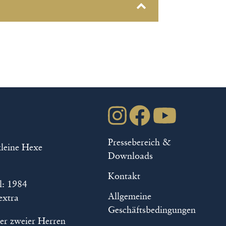
lassen oder die Funktion
uladen. Es gelten die
tuhlplätze, die
die Abendstücke im
Pressebereich &
kleine Hexe
t gebucht werden!
Downloads
Kontakt
l: 1984
9852-90444 über das
Allgemeine
extra
Geschäftsbedingungen
er zweier Herren