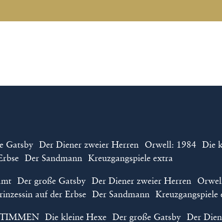
anstaltungen gewählt
chen
r Reservix können Sie sich Ihre Tickets per Post zusenden 
en selbst auszudrucken oder auf Ihr Mobilgerät herunterz
-Gebühren und ggf. Versandgebühren von Reservix.
uppen und Schulklassen, Tickets für Rolls
Kindertheater und das Nimm-2-Abo für 
e Gatsby
Der Diener zweier Herren
Orwell: 1984
Die 
schließlich über das Kulturbüro direk
Erbse
Der Sandmann
Kreuzgangspiele extra
das Kulturbüro
amt
Der große Gatsby
Der Diener zweier Herren
Orwel
r
karten(at)kreuzgangspiele.de
oder die Telefonnummer 0
rinzessin auf der Erbse
Der Sandmann
Kreuzgangspiele 
ESTIMMEN
Die kleine Hexe
Der große Gatsby
Der Dien