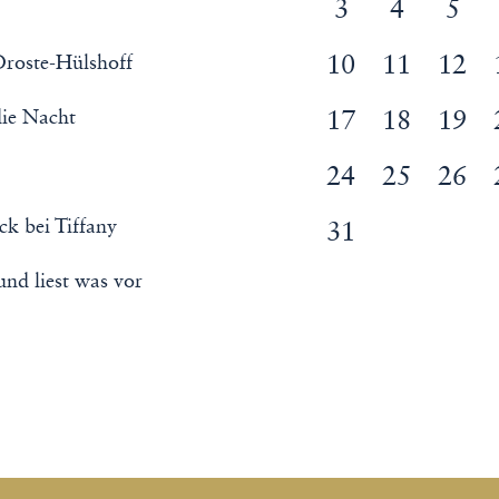
3
4
5
Droste-Hülshoff
10
11
12
die Nacht
17
18
19
24
25
26
k bei Tiffany
31
nd liest was vor