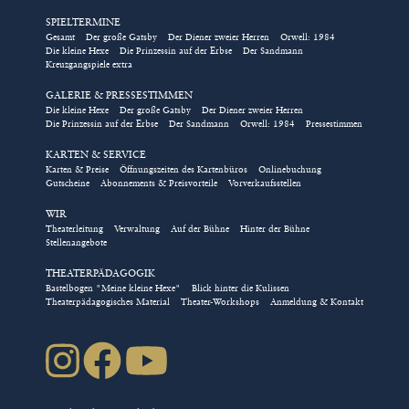
SPIELTERMINE
Eintrittskarten für Gruppen
Gesamt
Der große Gatsby
Der Diener zweier Herren
Orwell: 1984
Die kleine Hexe
Die Prinzessin auf der Erbse
Der Sandmann
und Schulklassen, Tickets für
Kreuzgangspiele extra
Rollstuhlplätze, die Kombi-
GALERIE & PRESSESTIMMEN
Karte für das Kindertheater
Die kleine Hexe
Der große Gatsby
Der Diener zweier Herren
Die Prinzessin auf der Erbse
Der Sandmann
Orwell: 1984
Pressestimmen
und das Nimm-2-Abo für die
Abendstücke im Kreuzgang
KARTEN & SERVICE
Karten & Preise
Öffnungszeiten des Kartenbüros
Onlinebuchung
können ausschließlich über
Gutscheine
Abonnements & Preisvorteile
Vorverkaufsstellen
das Kulturbüro direkt
WIR
gebucht werden!
Theaterleitung
Verwaltung
Auf der Bühne
Hinter der Bühne
Stellenangebote
/// Bestellung direkt über das Kulturbüro
THEATERPÄDAGOGIK
Bastelbogen "Meine kleine Hexe"
Blick hinter die Kulissen
Natürlich können Sie auch über
Theaterpädagogisches Material
Theater-Workshops
Anmeldung & Kontakt
karten(at)kreuzgangspiele.de
oder die Telefonnummer
09852-90444 über das Kulturbüro direkt buchen.
Das Kartenbüro wählt für Sie die besten freien Plätze in
der gewählten Kategorie und sendet Ihnen die
Eintrittskarten kostenfrei zu. Es gelten die
Geschäftsbedingungen der Kreuzgangspiele.