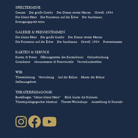
SPIELTERMINE
Eintrittskarten für Gruppen
Gesamt
Der große Gatsby
Der Diener zweier Herren
Orwell: 1984
Die kleine Hexe
Die Prinzessin auf der Erbse
Der Sandmann
und Schulklassen, Tickets für
Kreuzgangspiele extra
Rollstuhlplätze, die Kombi-
GALERIE & PRESSESTIMMEN
Karte für das Kindertheater
Die kleine Hexe
Der große Gatsby
Der Diener zweier Herren
Die Prinzessin auf der Erbse
Der Sandmann
Orwell: 1984
Pressestimmen
und das Nimm-2-Abo für die
Abendstücke im Kreuzgang
KARTEN & SERVICE
Karten & Preise
Öffnungszeiten des Kartenbüros
Onlinebuchung
können ausschließlich über
Gutscheine
Abonnements & Preisvorteile
Vorverkaufsstellen
das Kulturbüro direkt
WIR
gebucht werden!
Theaterleitung
Verwaltung
Auf der Bühne
Hinter der Bühne
Stellenangebote
/// Bestellung direkt über das Kulturbüro
THEATERPÄDAGOGIK
Bastelbogen "Meine kleine Hexe"
Blick hinter die Kulissen
Natürlich können Sie auch über
Theaterpädagogisches Material
Theater-Workshops
Anmeldung & Kontakt
karten(at)kreuzgangspiele.de
oder die Telefonnummer
09852-90444 über das Kulturbüro direkt buchen.
Das Kartenbüro wählt für Sie die besten freien Plätze in
der gewählten Kategorie und sendet Ihnen die
Eintrittskarten kostenfrei zu. Es gelten die
Geschäftsbedingungen der Kreuzgangspiele.