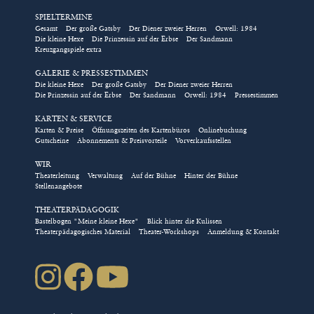
SPIELTERMINE
Eintrittskarten für Gruppen
Gesamt
Der große Gatsby
Der Diener zweier Herren
Orwell: 1984
Die kleine Hexe
Die Prinzessin auf der Erbse
Der Sandmann
und Schulklassen, Tickets für
Kreuzgangspiele extra
Rollstuhlplätze, die Kombi-
GALERIE & PRESSESTIMMEN
Karte für das Kindertheater
Die kleine Hexe
Der große Gatsby
Der Diener zweier Herren
Die Prinzessin auf der Erbse
Der Sandmann
Orwell: 1984
Pressestimmen
und das Nimm-2-Abo für die
Abendstücke im Kreuzgang
KARTEN & SERVICE
Karten & Preise
Öffnungszeiten des Kartenbüros
Onlinebuchung
können ausschließlich über
Gutscheine
Abonnements & Preisvorteile
Vorverkaufsstellen
das Kulturbüro direkt
WIR
gebucht werden!
Theaterleitung
Verwaltung
Auf der Bühne
Hinter der Bühne
Stellenangebote
/// Bestellung direkt über das Kulturbüro
THEATERPÄDAGOGIK
Bastelbogen "Meine kleine Hexe"
Blick hinter die Kulissen
Natürlich können Sie auch über
Theaterpädagogisches Material
Theater-Workshops
Anmeldung & Kontakt
karten(at)kreuzgangspiele.de
oder die Telefonnummer
09852-90444 über das Kulturbüro direkt buchen.
Das Kartenbüro wählt für Sie die besten freien Plätze in
der gewählten Kategorie und sendet Ihnen die
Eintrittskarten kostenfrei zu. Es gelten die
Geschäftsbedingungen der Kreuzgangspiele.