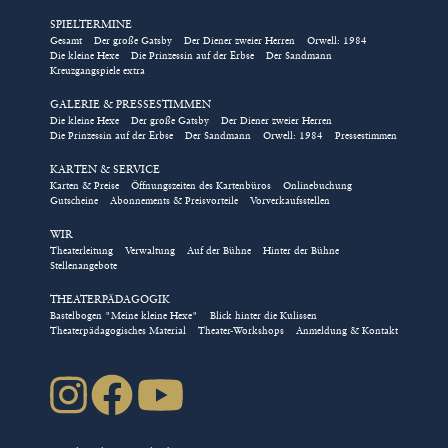
SPIELTERMINE
Eintrittskarten für Gruppen
Gesamt
Der große Gatsby
Der Diener zweier Herren
Orwell: 1984
Die kleine Hexe
Die Prinzessin auf der Erbse
Der Sandmann
und Schulklassen, Tickets für
Kreuzgangspiele extra
Rollstuhlplätze, die Kombi-
GALERIE & PRESSESTIMMEN
Karte für das Kindertheater
Die kleine Hexe
Der große Gatsby
Der Diener zweier Herren
Die Prinzessin auf der Erbse
Der Sandmann
Orwell: 1984
Pressestimmen
und das Nimm-2-Abo für die
Abendstücke im Kreuzgang
KARTEN & SERVICE
Karten & Preise
Öffnungszeiten des Kartenbüros
Onlinebuchung
können ausschließlich über
Gutscheine
Abonnements & Preisvorteile
Vorverkaufsstellen
das Kulturbüro direkt
WIR
gebucht werden!
Theaterleitung
Verwaltung
Auf der Bühne
Hinter der Bühne
Stellenangebote
/// Bestellung direkt über das Kulturbüro
THEATERPÄDAGOGIK
Bastelbogen "Meine kleine Hexe"
Blick hinter die Kulissen
Natürlich können Sie auch über
Theaterpädagogisches Material
Theater-Workshops
Anmeldung & Kontakt
karten(at)kreuzgangspiele.de
oder die Telefonnummer
09852-90444 über das Kulturbüro direkt buchen.
Das Kartenbüro wählt für Sie die besten freien Plätze in
der gewählten Kategorie und sendet Ihnen die
Eintrittskarten kostenfrei zu. Es gelten die
Geschäftsbedingungen der Kreuzgangspiele.