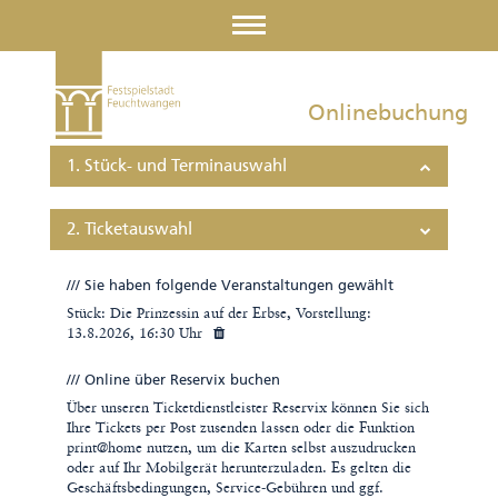
Onlinebuchung
1. Stück- und Terminauswahl
Bitte wählen Sie links Ihre
2. Ticketauswahl
Veranstaltung aus und
klicken anschließend auf den
/// Sie haben folgende Veranstaltungen gewählt
gewünschten fett markierten
Stück: Die Prinzessin auf der Erbse, Vorstellung:
Termin im Kalender.
13.8.2026, 16:30 Uhr
/// Online über Reservix buchen
Die kleine Hexe
Über unseren Ticketdienstleister Reservix können Sie sich
Ihre Tickets per Post zusenden lassen oder die Funktion
Der große Gatsby
print@home nutzen, um die Karten selbst auszudrucken
oder auf Ihr Mobilgerät herunterzuladen. Es gelten die
Geschäftsbedingungen, Service-Gebühren und ggf.
Der Diener zweier Herren