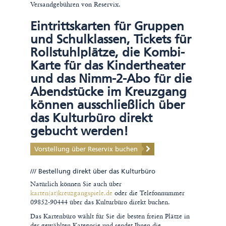
Versandgebühren von Reservix.
Die Prinzessin auf der Erbse
Eintrittskarten für Gruppen
und Schulklassen, Tickets für
"Verklärte Nacht"
Rollstuhlplätze, die Kombi-
Farben für Annette von Droste-Hülshoff
Karte für das Kindertheater
und das Nimm-2-Abo für die
Hans Castorps Reise in die Nacht
Abendstücke im Kreuzgang
können ausschließlich über
As an Unperfect Actor
das Kulturbüro direkt
Truman Capote: Frühstück bei Tiffany
gebucht werden!
Oliver Wnuk denkt laut und liest was vor
Vorstellung über Reservix buchen
/// Bestellung direkt über das Kulturbüro
August 2026
Natürlich können Sie auch über
Mo
Di
Mi
Do
Fr
Sa
So
karten(at)kreuzgangspiele.de
oder die Telefonnummer
09852-90444 über das Kulturbüro direkt buchen.
1
2
Das Kartenbüro wählt für Sie die besten freien Plätze in
3
4
5
6
7
8
9
der gewählten Kategorie und sendet Ihnen die