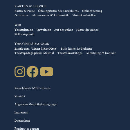
KARTEN & SERVICE
Karten & Preise
Öffnungszeiten des Kartenbüros
Onlinebuchung
Gutscheine
Abonnements & Preisvorteile
Vorverkaufsstellen
WIR
Theaterleitung
Verwaltung
Auf der Bühne
Hinter der Bühne
Stellenangebote
THEATERPÄDAGOGIK
Bastelbogen "Meine kleine Hexe"
Blick hinter die Kulissen
Theaterpädagogisches Material
Theater-Workshops
Anmeldung & Kontakt
Pressebereich & Downloads
Kontakt
Allgemeine Geschäftsbedingungen
Impressum
Datenschutz
Förderer & Partner