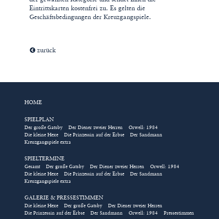
Eintrittskarten kostenfrei zu. Es gelten die
10
11
12
13
14
15
16
Geschäftsbedingungen der Kreuzgangspiele.
17
18
19
20
21
22
23
24
25
26
27
28
29
30
zurück
31
weiter
HOME
SPIELPLAN
Der große Gatsby
Der Diener zweier Herren
Orwell: 1984
Die kleine Hexe
Die Prinzessin auf der Erbse
Der Sandmann
Kreuzgangspiele extra
SPIELTERMINE
Gesamt
Der große Gatsby
Der Diener zweier Herren
Orwell: 1984
Die kleine Hexe
Die Prinzessin auf der Erbse
Der Sandmann
Kreuzgangspiele extra
GALERIE & PRESSESTIMMEN
Die kleine Hexe
Der große Gatsby
Der Diener zweier Herren
Die Prinzessin auf der Erbse
Der Sandmann
Orwell: 1984
Pressestimmen