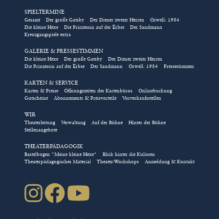
SPIELTERMINE
Eintrittskarten für Gruppen
Gesamt
Der große Gatsby
Der Diener zweier Herren
Orwell: 1984
Die kleine Hexe
Die Prinzessin auf der Erbse
Der Sandmann
und Schulklassen, Tickets für
Kreuzgangspiele extra
Rollstuhlplätze, die Kombi-
GALERIE & PRESSESTIMMEN
Karte für das Kindertheater
Die kleine Hexe
Der große Gatsby
Der Diener zweier Herren
Die Prinzessin auf der Erbse
Der Sandmann
Orwell: 1984
Pressestimmen
und das Nimm-2-Abo für die
Abendstücke im Kreuzgang
KARTEN & SERVICE
Karten & Preise
Öffnungszeiten des Kartenbüros
Onlinebuchung
können ausschließlich über
Gutscheine
Abonnements & Preisvorteile
Vorverkaufsstellen
das Kulturbüro direkt
WIR
gebucht werden!
Theaterleitung
Verwaltung
Auf der Bühne
Hinter der Bühne
Stellenangebote
/// Bestellung direkt über das Kulturbüro
THEATERPÄDAGOGIK
Bastelbogen "Meine kleine Hexe"
Blick hinter die Kulissen
Natürlich können Sie auch über
Theaterpädagogisches Material
Theater-Workshops
Anmeldung & Kontakt
karten(at)kreuzgangspiele.de
oder die Telefonnummer
09852-90444 über das Kulturbüro direkt buchen.
Das Kartenbüro wählt für Sie die besten freien Plätze in
der gewählten Kategorie und sendet Ihnen die
Eintrittskarten kostenfrei zu. Es gelten die
Geschäftsbedingungen der Kreuzgangspiele.