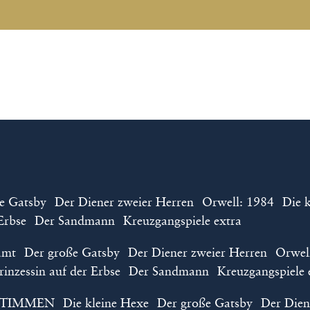
anstaltungen gewählt
chen
r Reservix können Sie sich Ihre Tickets per Post zusenden 
en selbst auszudrucken oder auf Ihr Mobilgerät herunterz
-Gebühren und ggf. Versandgebühren von Reservix.
uppen und Schulklassen, Tickets für Rolls
Kindertheater und das Nimm-2-Abo für 
e Gatsby
Der Diener zweier Herren
Orwell: 1984
Die 
schließlich über das Kulturbüro direk
Erbse
Der Sandmann
Kreuzgangspiele extra
das Kulturbüro
amt
Der große Gatsby
Der Diener zweier Herren
Orwel
r
karten(at)kreuzgangspiele.de
oder die Telefonnummer 0
rinzessin auf der Erbse
Der Sandmann
Kreuzgangspiele 
ESTIMMEN
Die kleine Hexe
Der große Gatsby
Der Dien