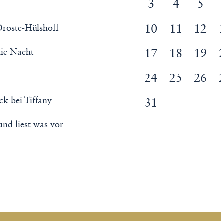
3
4
5
Droste-Hülshoff
10
11
12
die Nacht
17
18
19
24
25
26
k bei Tiffany
31
nd liest was vor