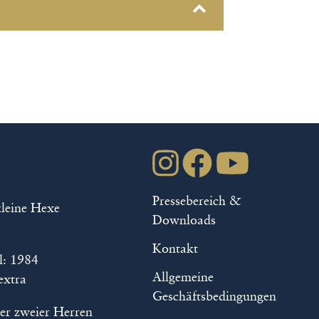
lassen oder die Funktion
uladen. Es gelten die
tuhlplätze, die
die Abendstücke im
Pressebereich &
kleine Hexe
t gebucht werden!
Downloads
Kontakt
l: 1984
9852-90444 über das
Allgemeine
extra
Geschäftsbedingungen
er zweier Herren