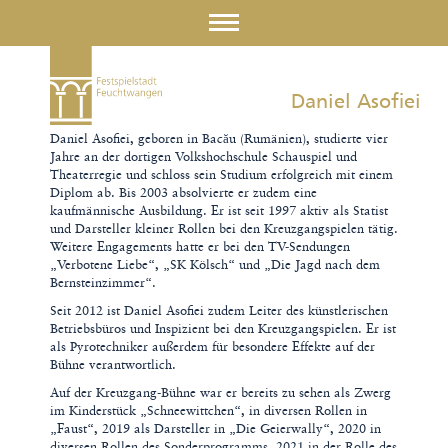
Daniel Asofiei
Daniel Asofiei, geboren in Bacău (Rumänien), studierte vier
Jahre an der dortigen Volkshochschule Schauspiel und
Theaterregie und schloss sein Studium erfolgreich mit einem
Diplom ab. Bis 2003 absolvierte er zudem eine
kaufmännische Ausbildung. Er ist seit 1997 aktiv als Statist
und Darsteller kleiner Rollen bei den Kreuzgangspielen tätig.
Weitere Engagements hatte er bei den TV-Sendungen
„Verbotene Liebe“, „SK Kölsch“ und „Die Jagd nach dem
Bernsteinzimmer“.
Seit 2012 ist Daniel Asofiei zudem Leiter des künstlerischen
Betriebsbüros und Inspizient bei den Kreuzgangspielen. Er ist
als Pyrotechniker außerdem für besondere Effekte auf der
Bühne verantwortlich.
Auf der Kreuzgang-Bühne war er bereits zu sehen als Zwerg
im Kinderstück „Schneewittchen“, in diversen Rollen in
„Faust“, 2019 als Darsteller in „Die Geierwally“, 2020 in
diversen Rollen des Sonderprogramms, 2021 in der Rolle des