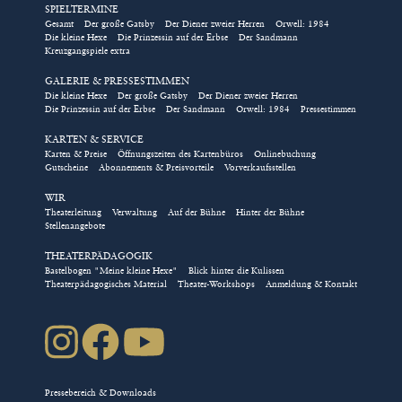
SPIELTERMINE
Gesamt
Der große Gatsby
Der Diener zweier Herren
Orwell: 1984
Die kleine Hexe
Die Prinzessin auf der Erbse
Der Sandmann
Kreuzgangspiele extra
GALERIE & PRESSESTIMMEN
Die kleine Hexe
Der große Gatsby
Der Diener zweier Herren
Die Prinzessin auf der Erbse
Der Sandmann
Orwell: 1984
Pressestimmen
KARTEN & SERVICE
Karten & Preise
Öffnungszeiten des Kartenbüros
Onlinebuchung
Gutscheine
Abonnements & Preisvorteile
Vorverkaufsstellen
WIR
Theaterleitung
Verwaltung
Auf der Bühne
Hinter der Bühne
Stellenangebote
THEATERPÄDAGOGIK
Bastelbogen "Meine kleine Hexe"
Blick hinter die Kulissen
Theaterpädagogisches Material
Theater-Workshops
Anmeldung & Kontakt
Pressebereich & Downloads