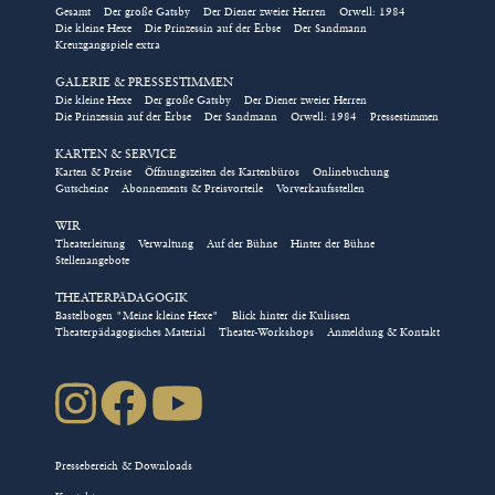
Gesamt
Der große Gatsby
Der Diener zweier Herren
Orwell: 1984
Die kleine Hexe
Die Prinzessin auf der Erbse
Der Sandmann
Kreuzgangspiele extra
GALERIE & PRESSESTIMMEN
Die kleine Hexe
Der große Gatsby
Der Diener zweier Herren
Die Prinzessin auf der Erbse
Der Sandmann
Orwell: 1984
Pressestimmen
KARTEN & SERVICE
Karten & Preise
Öffnungszeiten des Kartenbüros
Onlinebuchung
Gutscheine
Abonnements & Preisvorteile
Vorverkaufsstellen
WIR
Theaterleitung
Verwaltung
Auf der Bühne
Hinter der Bühne
Stellenangebote
THEATERPÄDAGOGIK
Bastelbogen "Meine kleine Hexe"
Blick hinter die Kulissen
Theaterpädagogisches Material
Theater-Workshops
Anmeldung & Kontakt
Pressebereich & Downloads