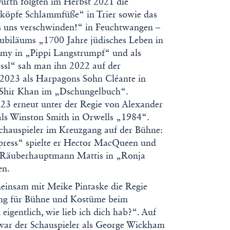
urth folgten im Herbst 2021 die
köpfe Schlammfüße“ in Trier sowie das
s uns verschwinden!“ in Feuchtwangen –
ubiläums „1700 Jahre jüdisches Leben in
my in „Pippi Langstrumpf“ und als
ssl“ sah man ihn 2022 auf der
2023 als Harpagons Sohn Cléante in
 Shir Khan im „Dschungelbuch“.
23 erneut unter der Regie von Alexander
t als Winston Smith in Orwells „1984“.
chauspieler im Kreuzgang auf der Bühne:
ress“ spielte er Hector MacQueen und
r Räuberhauptmann Mattis in „Ronja
en.
insam mit Meike Pintaske die Regie
ung für Bühne und Kostüme beim
igentlich, wie lieb ich dich hab?“. Auf
ar der Schauspieler als George Wickham