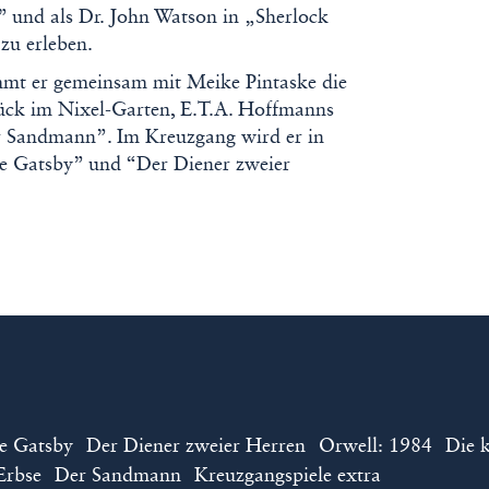
l” und als Dr. John Watson in „Sherlock
zu erleben.
mmt er gemeinsam mit Meike Pintaske die
tück im Nixel-Garten, E.T.A. Hoffmanns
er Sandmann”. Im Kreuzgang wird er in
e Gatsby” und “Der Diener zweier
e Gatsby
Der Diener zweier Herren
Orwell: 1984
Die 
Erbse
Der Sandmann
Kreuzgangspiele extra