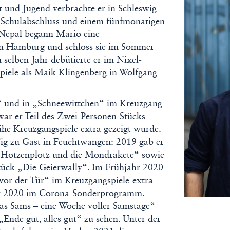
t und Jugend verbrachte er in Schleswig-
 Schulabschluss und einem fünfmonatigen
 Nepal begann Mario eine
in Hamburg und schloss sie im Sommer
 selben Jahr debütierte er im Nixel-
piele als Maik Klingenberg in Wolfgang
“ und in „Schneewittchen“ im Kreuzgang
ar er Teil des Zwei-Personen-Stücks
ihe Kreuzgangspiele extra gezeigt wurde.
ßig zu Gast in Feuchtwangen: 2019 gab er
 Hotzenplotz und die Mondrakete“ sowie
ück „Die Geierwally“. Im Frühjahr 2020
 vor der Tür“ im Kreuzgangspiele-extra-
 2020 im Corona-Sonderprogramm.
s Sams – eine Woche voller Samstage“
„Ende gut, alles gut“ zu sehen. Unter der