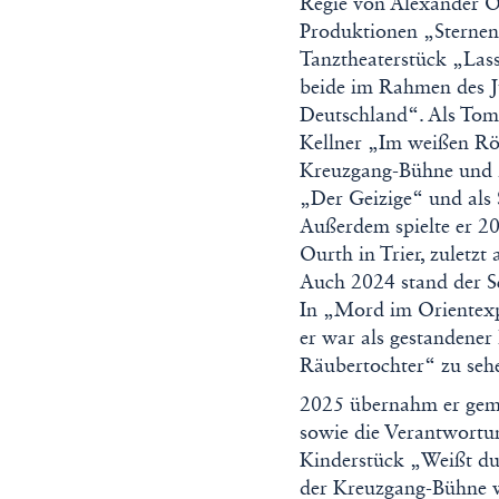
Regie von Alexander O
Produktionen „Sternen
Tanztheaterstück „Las
beide im Rahmen des J
Deutschland“. Als Tom
Kellner „Im weißen Rö
Kreuzgang-Bühne und 
„Der Geizige“ und als
Außerdem spielte er 20
Ourth in Trier, zuletz
Auch 2024 stand der S
In „Mord im Orientexp
er war als gestandene
Räubertochter“ zu seh
2025 übernahm er geme
sowie die Verantwort
Kinderstück „Weißt du e
der Kreuzgang-Bühne w