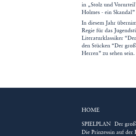
in „Stolz und Vorurtei
Holmes - ein Skandal” 
In diesem Jahr überni
Regie für das Jugends
Literaturklassiker “D
den Stücken “Der groß
Herren” zu sehen sein.
HOME
SPIELPLAN
Der groß
Die Prinzessin auf der 