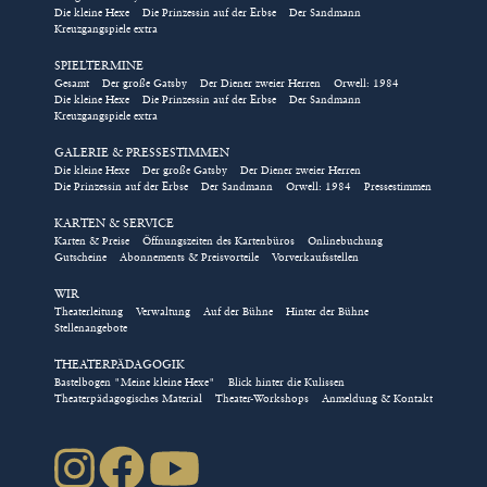
Die kleine Hexe
Die Prinzessin auf der Erbse
Der Sandmann
Kreuzgangspiele extra
SPIELTERMINE
Gesamt
Der große Gatsby
Der Diener zweier Herren
Orwell: 1984
Die kleine Hexe
Die Prinzessin auf der Erbse
Der Sandmann
Kreuzgangspiele extra
GALERIE & PRESSESTIMMEN
Die kleine Hexe
Der große Gatsby
Der Diener zweier Herren
Die Prinzessin auf der Erbse
Der Sandmann
Orwell: 1984
Pressestimmen
KARTEN & SERVICE
Karten & Preise
Öffnungszeiten des Kartenbüros
Onlinebuchung
Gutscheine
Abonnements & Preisvorteile
Vorverkaufsstellen
WIR
Theaterleitung
Verwaltung
Auf der Bühne
Hinter der Bühne
Stellenangebote
THEATERPÄDAGOGIK
Bastelbogen "Meine kleine Hexe"
Blick hinter die Kulissen
Theaterpädagogisches Material
Theater-Workshops
Anmeldung & Kontakt