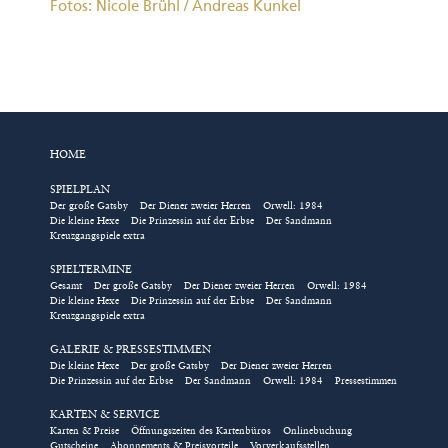
Fotos: Nicole Brühl / Andreas Kunkel
HOME
SPIELPLAN
Der große Gatsby
Der Diener zweier Herren
Orwell: 1984
Die kleine Hexe
Die Prinzessin auf der Erbse
Der Sandmann
Kreuzgangspiele extra
SPIELTERMINE
Gesamt
Der große Gatsby
Der Diener zweier Herren
Orwell: 1984
Die kleine Hexe
Die Prinzessin auf der Erbse
Der Sandmann
Kreuzgangspiele extra
GALERIE & PRESSESTIMMEN
Die kleine Hexe
Der große Gatsby
Der Diener zweier Herren
Die Prinzessin auf der Erbse
Der Sandmann
Orwell: 1984
Pressestimmen
KARTEN & SERVICE
Karten & Preise
Öffnungszeiten des Kartenbüros
Onlinebuchung
Gutscheine
Abonnements & Preisvorteile
Vorverkaufsstellen