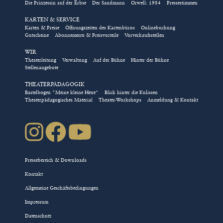
Die Prinzessin auf der Erbse
Der Sandmann
Orwell: 1984
Pressestimmen
KARTEN & SERVICE
Karten & Preise
Öffnungszeiten des Kartenbüros
Onlinebuchung
Gutscheine
Abonnements & Preisvorteile
Vorverkaufsstellen
WIR
Theaterleitung
Verwaltung
Auf der Bühne
Hinter der Bühne
Stellenangebote
THEATERPÄDAGOGIK
Bastelbogen "Meine kleine Hexe"
Blick hinter die Kulissen
Theaterpädagogisches Material
Theater-Workshops
Anmeldung & Kontakt
Pressebereich & Downloads
Kontakt
Allgemeine Geschäftsbedingungen
Impressum
Datenschutz