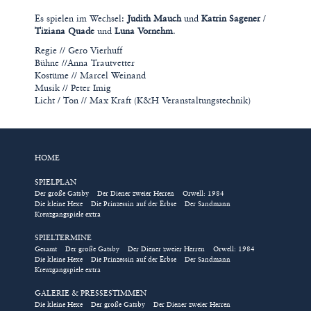
Es spielen im Wechsel:
Judith Mauch
und
Katrin Sagener
/
Tiziana Quade
und
Luna Vornehm
.
Regie // Gero Vierhuff
Bühne //Anna Trautvetter
Kostüme // Marcel Weinand
Musik // Peter Imig
Licht / Ton // Max Kraft (K&H Veranstaltungstechnik)
HOME
SPIELPLAN
Der große Gatsby
Der Diener zweier Herren
Orwell: 1984
Die kleine Hexe
Die Prinzessin auf der Erbse
Der Sandmann
Kreuzgangspiele extra
SPIELTERMINE
Gesamt
Der große Gatsby
Der Diener zweier Herren
Orwell: 1984
Die kleine Hexe
Die Prinzessin auf der Erbse
Der Sandmann
Kreuzgangspiele extra
GALERIE & PRESSESTIMMEN
Die kleine Hexe
Der große Gatsby
Der Diener zweier Herren